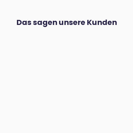
Das sagen unsere Kunden
Atlanten Umzüge hat unseren
Umzug aus der alten Wohnung ins
neue Haus schnell und stressfrei
durchgeführt. Danach haben Sie
sogar noch die lästigen Tapezier-
und Malerarbeiten übernommen,
sodass wir uns ganz auf das
Einrichten unseres neuen